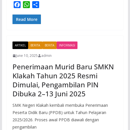
F
W
S
a
h
h
c
a
a
Read More
e
t
r
b
s
e
o
A
ARTIKEL
o
p
BERITA
BERITA
INFORMASI
k
p
June 10, 2025
admin
Penerimaan Murid Baru SMKN
Klakah Tahun 2025 Resmi
Dimulai, Pengambilan PIN
Dibuka 2–13 Juni 2025
SMK Negeri Klakah kembali membuka Penerimaan
Peserta Didik Baru (PPDB) untuk Tahun Pelajaran
2025/2026. Proses awal PPDB diawali dengan
pengambilan