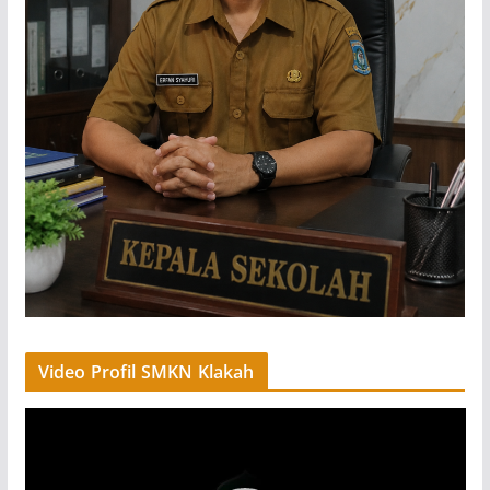
Video Profil SMKN Klakah
V
i
d