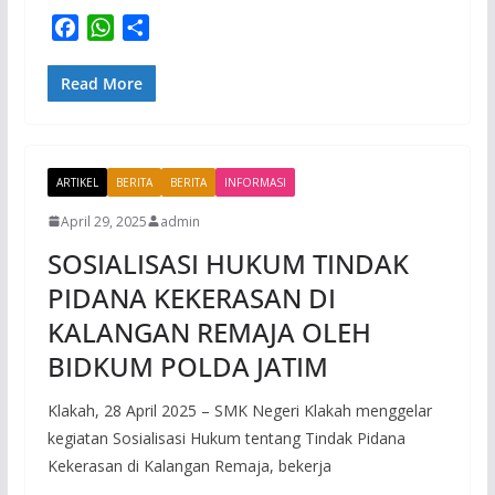
F
W
S
a
h
h
c
a
a
Read More
e
t
r
b
s
e
o
A
ARTIKEL
o
p
BERITA
BERITA
INFORMASI
k
p
April 29, 2025
admin
SOSIALISASI HUKUM TINDAK
PIDANA KEKERASAN DI
KALANGAN REMAJA OLEH
BIDKUM POLDA JATIM
Klakah, 28 April 2025 – SMK Negeri Klakah menggelar
kegiatan Sosialisasi Hukum tentang Tindak Pidana
Kekerasan di Kalangan Remaja, bekerja