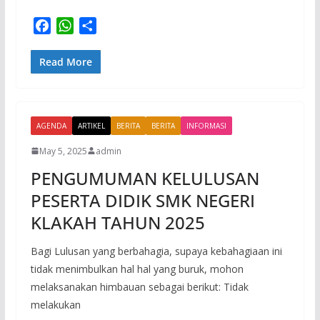
F
W
S
a
h
h
c
a
a
Read More
e
t
r
b
s
e
o
A
AGENDA
o
p
ARTIKEL
BERITA
BERITA
INFORMASI
k
p
May 5, 2025
admin
PENGUMUMAN KELULUSAN
PESERTA DIDIK SMK NEGERI
KLAKAH TAHUN 2025
Bagi Lulusan yang berbahagia, supaya kebahagiaan ini
tidak menimbulkan hal hal yang buruk, mohon
melaksanakan himbauan sebagai berikut: Tidak
melakukan