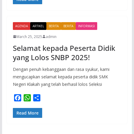
e
t
r
b
s
e
o
A
AGENDA
o
p
ARTIKEL
BERITA
BERITA
INFORMASI
k
p
March 25, 2025
admin
Selamat kepada Peserta Didik
yang Lolos SNBP 2025!
Dengan penuh kebanggaan dan rasa syukur, kami
mengucapkan selamat kepada peserta didik SMK
Negeri Klakah yang telah berhasil lolos Seleksi
F
W
S
a
h
h
c
a
a
Read More
e
t
r
b
s
e
o
A