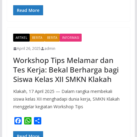
a
h
h
c
a
a
Read More
e
t
r
b
s
e
o
A
ARTIKEL
o
p
BERITA
BERITA
INFORMASI
k
p
April 26, 2025
admin
Workshop Tips Melamar dan
Tes Kerja: Bekal Berharga bagi
Siswa Kelas XII SMKN Klakah
Klakah, 17 April 2025 — Dalam rangka membekali
siswa kelas XII menghadapi dunia kerja, SMKN Klakah
menggelar kegiatan Workshop Tips
F
W
S
a
h
h
c
a
a
Read More