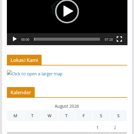
e
o
P
l
a
00:00
07:10
y
e
r
Lokasi Kami
Kalender
August 2026
M
T
W
T
F
S
S
1
2