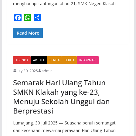
menghadapi tantangan abad 21, SMK Negeri Klakah
F
W
S
a
h
h
c
a
a
Read More
e
t
r
b
s
e
o
A
AGENDA
o
p
ARTIKEL
BERITA
BERITA
INFORMASI
k
p
July 30, 2025
admin
Semarak Hari Ulang Tahun
SMKN Klakah yang ke-23,
Menuju Sekolah Unggul dan
Berprestasi
Lumajang, 30 Juli 2025 — Suasana penuh semangat
dan keceriaan mewarnai perayaan Hari Ulang Tahun