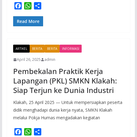
F
W
S
a
h
h
c
a
a
Read More
e
t
r
b
s
e
o
A
ARTIKEL
o
p
BERITA
BERITA
INFORMASI
k
p
April 26, 2025
admin
Pembekalan Praktik Kerja
Lapangan (PKL) SMKN Klakah:
Siap Terjun ke Dunia Industri
Klakah, 25 April 2025 — Untuk mempersiapkan peserta
didik menghadapi dunia kerja nyata, SMKN Klakah
melalui Pokja Humas mengadakan kegiatan
F
W
S