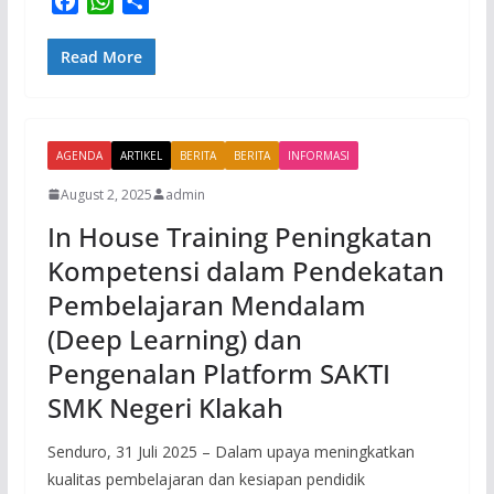
F
W
S
a
h
h
c
a
a
Read More
e
t
r
b
s
e
o
A
AGENDA
o
p
ARTIKEL
BERITA
BERITA
INFORMASI
k
p
August 2, 2025
admin
In House Training Peningkatan
Kompetensi dalam Pendekatan
Pembelajaran Mendalam
(Deep Learning) dan
Pengenalan Platform SAKTI
SMK Negeri Klakah
Senduro, 31 Juli 2025 – Dalam upaya meningkatkan
kualitas pembelajaran dan kesiapan pendidik