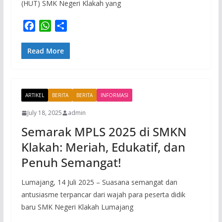
(HUT) SMK Negeri Klakah yang
F
W
S
a
h
h
c
a
a
Read More
e
t
r
b
s
e
o
A
ARTIKEL
o
p
BERITA
BERITA
INFORMASI
k
p
July 18, 2025
admin
Semarak MPLS 2025 di SMKN
Klakah: Meriah, Edukatif, dan
Penuh Semangat!
Lumajang, 14 Juli 2025 – Suasana semangat dan
antusiasme terpancar dari wajah para peserta didik
baru SMK Negeri Klakah Lumajang