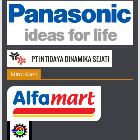
n
e
l
Mitra Kami