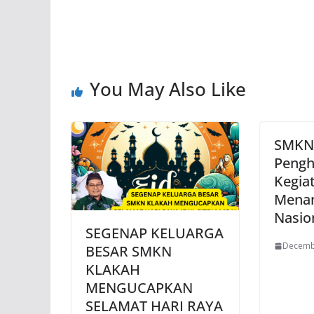
o
A
o
p
k
p
You May Also Like
SMKN 
Pengh
Kegia
Mena
Nasio
SEGENAP KELUARGA
Decemb
BESAR SMKN
KLAKAH
MENGUCAPKAN
SELAMAT HARI RAYA