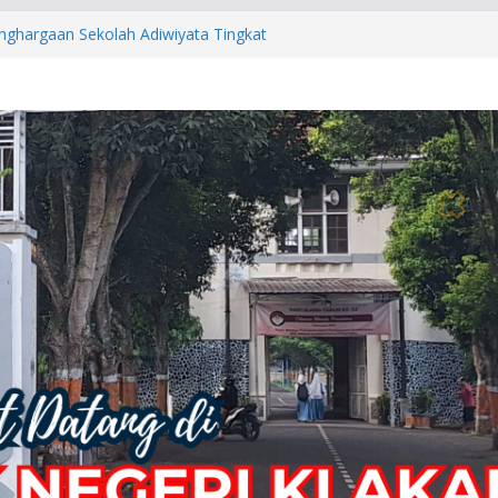
USAN PESERTA DIDIK SMK NEGERI
ghargaan Sekolah Adiwiyata Tingkat
akah 2026: Membentuk Pramuka
ter, Mandiri, dan Berjiwa
h Juara 3 Pencak Silat Putri pada O2SN
 2026
e-24