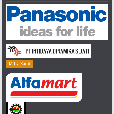
n
e
l
Mitra Kami