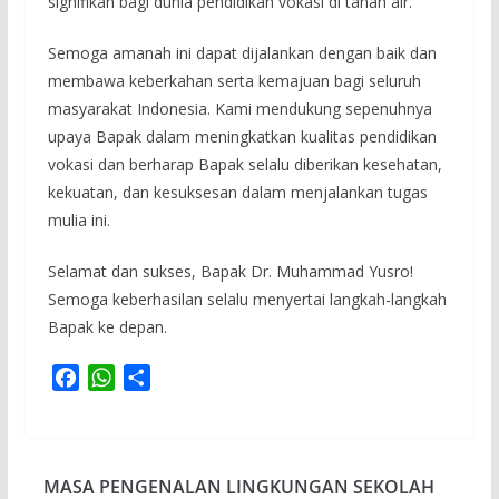
signifikan bagi dunia pendidikan vokasi di tanah air.
Semoga amanah ini dapat dijalankan dengan baik dan
membawa keberkahan serta kemajuan bagi seluruh
masyarakat Indonesia. Kami mendukung sepenuhnya
upaya Bapak dalam meningkatkan kualitas pendidikan
vokasi dan berharap Bapak selalu diberikan kesehatan,
kekuatan, dan kesuksesan dalam menjalankan tugas
mulia ini.
Selamat dan sukses, Bapak Dr. Muhammad Yusro!
Semoga keberhasilan selalu menyertai langkah-langkah
Bapak ke depan.
F
W
S
a
h
h
c
a
a
e
t
r
b
s
e
MASA PENGENALAN LINGKUNGAN SEKOLAH