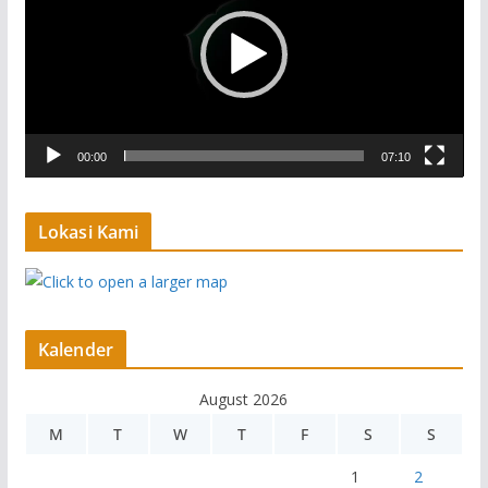
e
o
P
l
a
00:00
07:10
y
e
r
Lokasi Kami
Kalender
August 2026
M
T
W
T
F
S
S
1
2