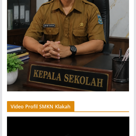
Video Profil SMKN Klakah
V
i
d